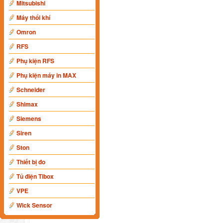
Mitsubishi
Máy thổi khí
Omron
RFS
Phụ kiện RFS
Phụ kiện máy in MAX
Schneider
Shimax
Siemens
Siren
Ston
Thiết bị đo
Tủ điện Tibox
VPE
Wick Sensor