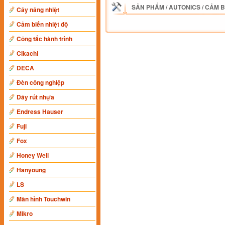
SẢN PHẨM
/
AUTONICS
/
CẢM B
Cây nâng nhiệt
Cảm biến nhiệt độ
Công tắc hành trình
Cikachi
DECA
Đèn công nghiệp
Dây rút nhựa
Endress Hauser
Fuji
Fox
Honey Well
Hanyoung
LS
Màn hình Touchwin
Mikro