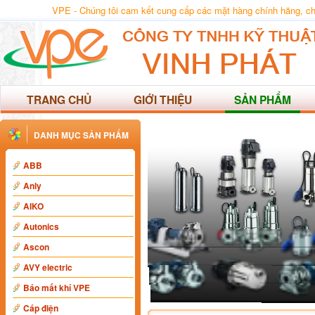
VPE - Chúng tôi cam kết cung cấp các mặt hàng chính hãng, chất
TRANG CHỦ
GIỚI THIỆU
SẢN PHẨM
DANH MỤC SẢN PHẨM
ABB
Anly
AIKO
Autonics
Ascon
AVY electric
Báo mất khí VPE
Cáp điện