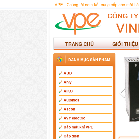
VPE - Chúng tôi cam kết cung cấp các mặt hàng
TRANG CHỦ
GIỚI THIỆU
DANH MỤC SẢN PHẨM
ABB
Anly
AIKO
Autonics
Ascon
AVY electric
Báo mất khí VPE
Cáp điện