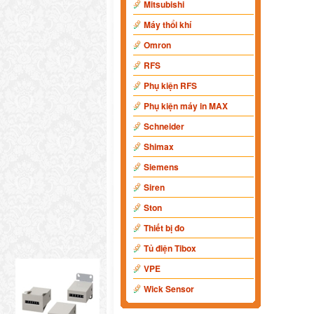
Mitsubishi
Máy thổi khí
Omron
RFS
Phụ kiện RFS
Phụ kiện máy in MAX
Schneider
Shimax
Siemens
Siren
Ston
Thiết bị đo
Tủ điện Tibox
VPE
Wick Sensor