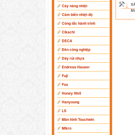
S
Cây nâng nhiệt
M
Cảm biến nhiệt độ
Công tắc hành trình
Cikachi
DECA
Đèn công nghiệp
Dây rút nhựa
Endress Hauser
Fuji
Fox
Honey Well
Hanyoung
LS
Màn hình Touchwin
Mikro