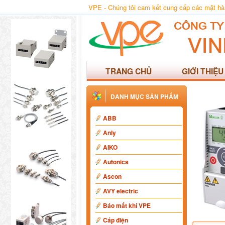
VPE - Chúng tôi cam kết cung cấp các mặt hàng
TRANG CHỦ
GIỚI THIỆU
DANH MỤC SẢN PHẨM
ABB
Anly
AIKO
Autonics
Ascon
AVY electric
Báo mất khí VPE
Cáp điện