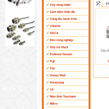
S
Cây nâng nhiệt
Cảm biến nhiệt độ
Công tắc hành trình
Cikachi
DECA
Đèn công nghiệp
Dây rút nhựa
Cầu 
Endress Hauser
Fuji
Fox
Honey Well
Hanyoung
LS
Màn hình Touchwin
Mikro