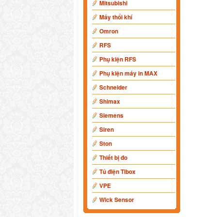
Mitsubishi
Máy thổi khí
Omron
RFS
Phụ kiện RFS
Phụ kiện máy in MAX
Schneider
Shimax
Siemens
Siren
Ston
Thiết bị đo
Tủ điện Tibox
VPE
Wick Sensor