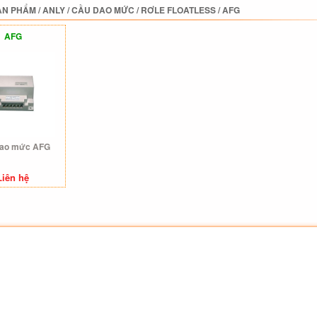
ẢN PHẨM
/
ANLY
/
CẦU DAO MỨC
/
RƠLE FLOATLESS
/
AFG
AFG
dao mức AFG
Liên hệ