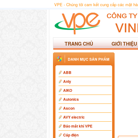
VPE - Chúng tôi cam kết cung cấp các mặt hàng
TRANG CHỦ
GIỚI THIỆU
DANH MỤC SẢN PHẨM
ABB
Anly
AIKO
Autonics
Ascon
AVY electric
Báo mất khí VPE
Cáp điện