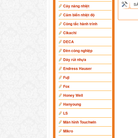
S
Cây nâng nhiệt
Cảm biến nhiệt độ
Công tắc hành trình
Cikachi
DECA
Đèn công nghiệp
Dây rút nhựa
Endress Hauser
Fuji
Fox
Honey Well
Hanyoung
LS
Màn hình Touchwin
Mikro