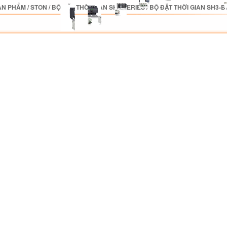
ẢN PHẨM
/
STON
/
BỘ ĐẶT THỜI GIAN SH3 SERIES
/
BỘ ĐẶT THỜI GIAN SH3-B