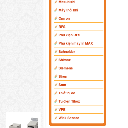
Mitsubishi
Máy thổi khí
Omron
RFS
Phụ kiện RFS
Phụ kiện máy in MAX
Schneider
Shimax
Siemens
Siren
Ston
Thiết bị đo
Tủ điện Tibox
VPE
Wick Sensor