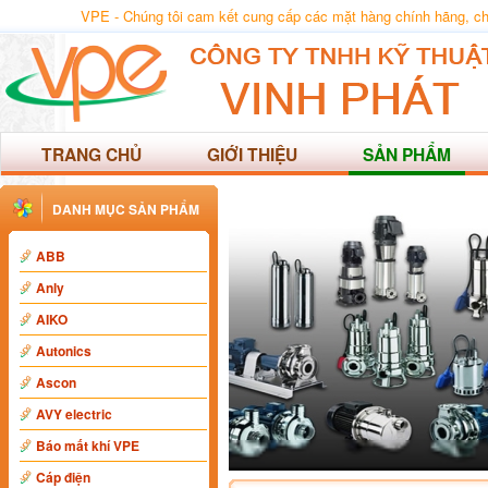
VPE - Chúng tôi cam kết cung cấp các mặt hàng chính hãng, chất
TRANG CHỦ
GIỚI THIỆU
SẢN PHẨM
DANH MỤC SẢN PHẨM
ABB
Anly
AIKO
Autonics
Ascon
AVY electric
Báo mất khí VPE
Cáp điện