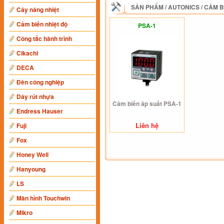
SẢN PHẨM
/
AUTONICS
/
CẢM B
Cây nâng nhiệt
Cảm biến nhiệt độ
PSA-1
Công tắc hành trình
Cikachi
DECA
Đèn công nghiệp
Dây rút nhựa
Cảm biến áp suất PSA-1
Endress Hauser
Liên hệ
Fuji
Fox
Honey Well
Hanyoung
LS
Màn hình Touchwin
Mikro