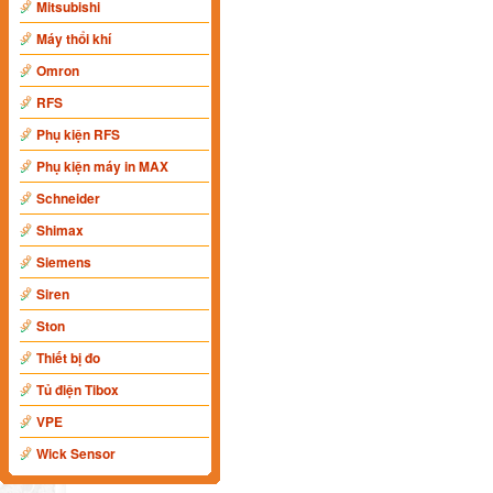
Mitsubishi
Máy thổi khí
Omron
RFS
Phụ kiện RFS
Phụ kiện máy in MAX
Schneider
Shimax
Siemens
Siren
Ston
Thiết bị đo
Tủ điện Tibox
VPE
Wick Sensor