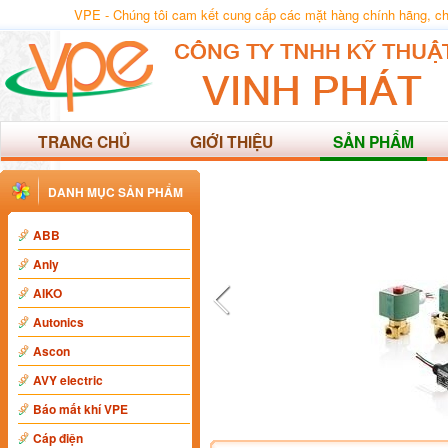
VPE - Chúng tôi cam kết cung cấp các mặt hàng chính hãng, chất
TRANG CHỦ
GIỚI THIỆU
SẢN PHẨM
DANH MỤC SẢN PHẨM
ABB
Anly
AIKO
Autonics
Ascon
AVY electric
Báo mất khí VPE
Cáp điện