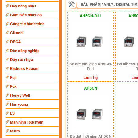
SẢN PHẨM
/
ANLY
/
DIGITAL TI
Cây nâng nhiệt
Cảm biến nhiệt độ
AH5CN-R11
AH5
Công tắc hành trình
Cikachi
DECA
Đèn công nghiệp
Dây rút nhựa
Bộ đặt thời gian AH5CN-
Bộ đặt thời
Endress Hauser
R11
Liên hệ
Liê
Fuji
Fox
AH5CN
Honey Well
Hanyoung
LS
Màn hình Touchwin
Mikro
Bộ đặt thời gian AH5CN