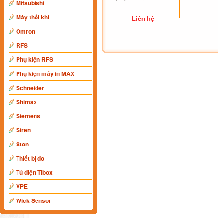
Mitsubishi
Máy thổi khí
Liên hệ
Omron
RFS
Phụ kiện RFS
Phụ kiện máy in MAX
Schneider
Shimax
Siemens
Siren
Ston
Thiết bị đo
Tủ điện Tibox
VPE
Wick Sensor