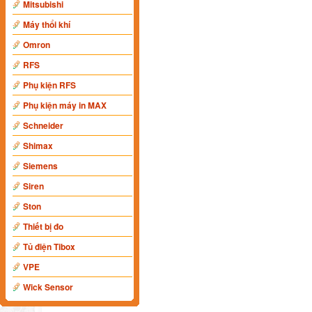
Mitsubishi
Máy thổi khí
Omron
RFS
Phụ kiện RFS
Phụ kiện máy in MAX
Schneider
Shimax
Siemens
Siren
Ston
Thiết bị đo
Tủ điện Tibox
VPE
Wick Sensor