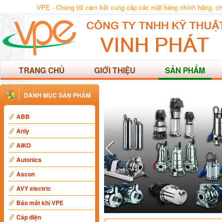
VPE - Chúng tôi cam kết cung cấp các mặt hàng chính hãng, chất
TRANG CHỦ
GIỚI THIỆU
SẢN PHẨM
DANH MỤC SẢN PHẨM
ABB
Anly
AIKO
Autonics
Ascon
AVY electric
Báo mất khí VPE
Cáp điện