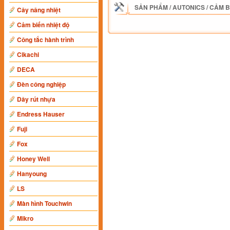
SẢN PHẨM
/
AUTONICS
/
CẢM B
Cây nâng nhiệt
Cảm biến nhiệt độ
Công tắc hành trình
Cikachi
DECA
Đèn công nghiệp
Dây rút nhựa
Endress Hauser
Fuji
Fox
Honey Well
Hanyoung
LS
Màn hình Touchwin
Mikro