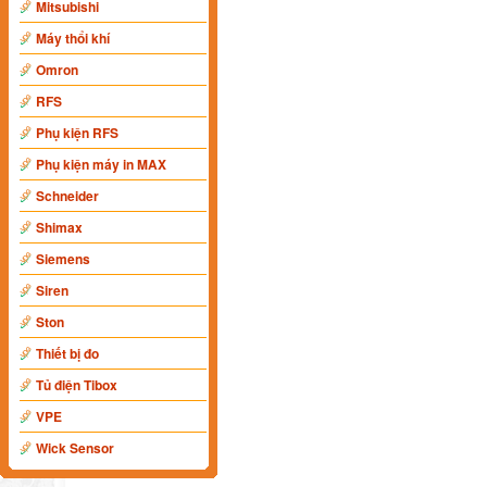
Mitsubishi
Máy thổi khí
Omron
RFS
Phụ kiện RFS
Phụ kiện máy in MAX
Schneider
Shimax
Siemens
Siren
Ston
Thiết bị đo
Tủ điện Tibox
VPE
Wick Sensor