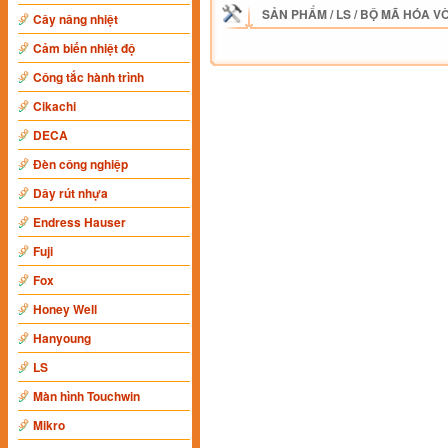
SẢN PHẨM
/
LS
/
BỘ MÃ HÓA V
Cây nâng nhiệt
Cảm biến nhiệt độ
Công tắc hành trình
Cikachi
DECA
Đèn công nghiệp
Dây rút nhựa
Endress Hauser
Fuji
Fox
Honey Well
Hanyoung
LS
Màn hình Touchwin
Mikro