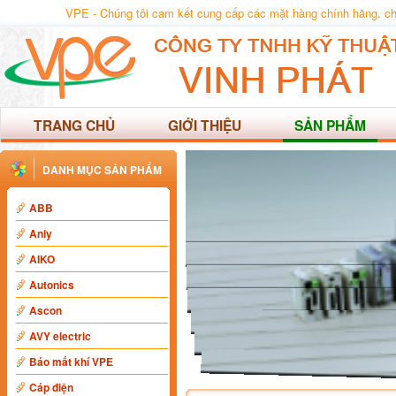
VPE - Chúng tôi cam kết cung cấp các mặt hàng chính hãng, chất
TRANG CHỦ
GIỚI THIỆU
SẢN PHẨM
DANH MỤC SẢN PHẨM
ABB
Anly
AIKO
Autonics
Ascon
AVY electric
Báo mất khí VPE
Cáp điện