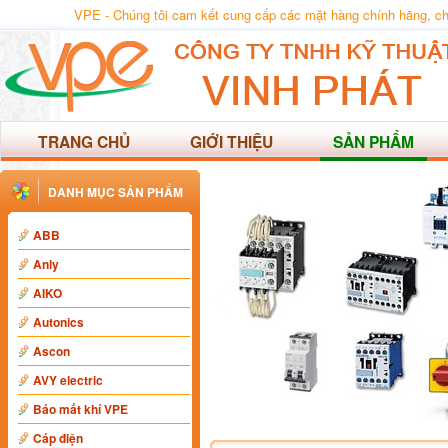
VPE - Chúng tôi cam kết cung cấp các mặt hàng chính hãng, chất
TRANG CHỦ
GIỚI THIỆU
SẢN PHẨM
DANH MỤC SẢN PHẨM
ABB
Anly
AIKO
Autonics
Ascon
AVY electric
Báo mất khí VPE
Cáp điện