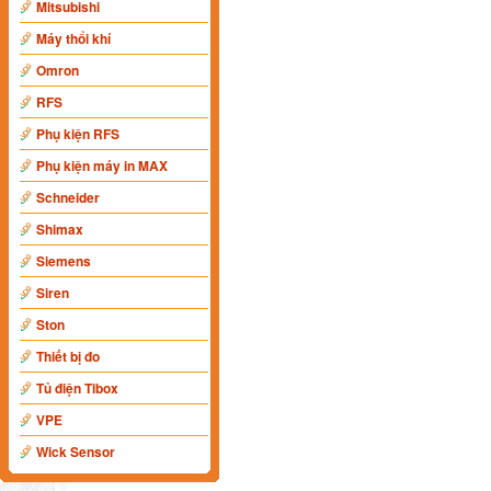
Mitsubishi
Máy thổi khí
Omron
RFS
Phụ kiện RFS
Phụ kiện máy in MAX
Schneider
Shimax
Siemens
Siren
Ston
Thiết bị đo
Tủ điện Tibox
VPE
Wick Sensor