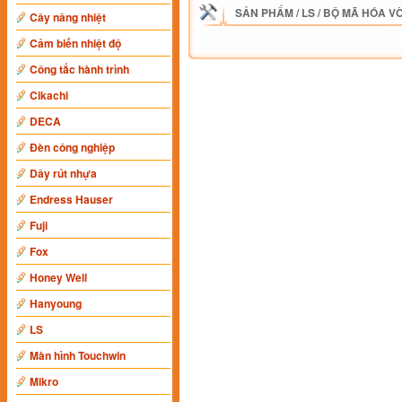
SẢN PHẨM
/
LS
/
BỘ MÃ HÓA V
Cây nâng nhiệt
Cảm biến nhiệt độ
Công tắc hành trình
Cikachi
DECA
Đèn công nghiệp
Dây rút nhựa
Endress Hauser
Fuji
Fox
Honey Well
Hanyoung
LS
Màn hình Touchwin
Mikro