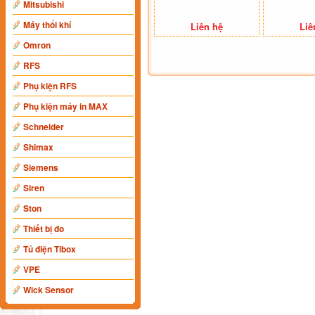
Mitsubishi
Máy thổi khí
Liên hệ
Liê
Omron
RFS
Phụ kiện RFS
Phụ kiện máy in MAX
Schneider
Shimax
Siemens
Siren
Ston
Thiết bị đo
Tủ điện Tibox
VPE
Wick Sensor