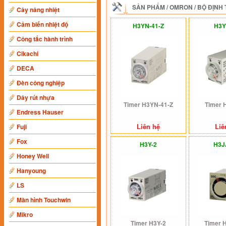
SẢN PHẨM
/
OMRON
/
BỘ ĐỊNH 
Cây nâng nhiệt
Cảm biến nhiệt độ
H3YN-41-Z
H3Y
Công tắc hành trình
Cikachi
DECA
Đèn công nghiệp
Dây rút nhựa
Timer H3YN-41-Z
Timer 
Endress Hauser
Liên hệ
Liê
Fuji
Fox
H3Y-2
H3J
Honey Well
Hanyoung
LS
Màn hình Touchwin
Mikro
Timer H3Y-2
Timer 