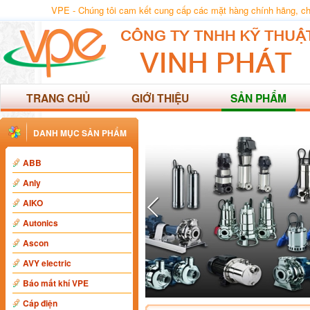
VPE - Chúng tôi cam kết cung cấp các mặt hàng chính hãng, chất
TRANG CHỦ
GIỚI THIỆU
SẢN PHẨM
DANH MỤC SẢN PHẨM
ABB
Anly
AIKO
Autonics
Ascon
AVY electric
Báo mất khí VPE
Cáp điện