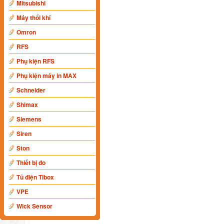
Mitsubishi
Máy thổi khí
Omron
RFS
Phụ kiện RFS
Phụ kiện máy in MAX
Schneider
Shimax
Siemens
Siren
Ston
Thiết bị đo
Tủ điện Tibox
VPE
Wick Sensor