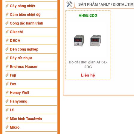
SẢN PHẨM
/
ANLY
/
DIGITAL TI
Cây nâng nhiệt
Cảm biến nhiệt độ
AH5E-2DG
Công tắc hành trình
Cikachi
DECA
Đèn công nghiệp
Dây rút nhựa
Bộ đặt thời gian AH5E-
Endress Hauser
2DG
Liên hệ
Fuji
Fox
Honey Well
Hanyoung
LS
Màn hình Touchwin
Mikro