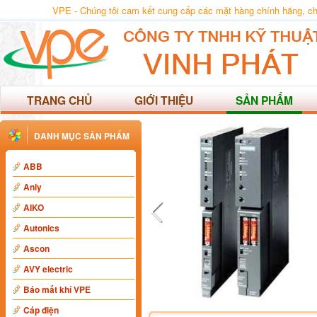
VPE - Chúng tôi cam kết cung cấp các mặt hàng chính hãng, chất
TRANG CHỦ
GIỚI THIỆU
SẢN PHẨM
DANH MỤC SẢN PHẨM
ABB
Anly
AIKO
Autonics
Ascon
AVY electric
Báo mất khí VPE
Cáp điện