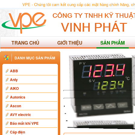
VPE - Chúng tôi cam kết cung cấp các mặt hàng chính hãng, chất
TRANG CHỦ
GIỚI THIỆU
SẢN PHẨM
DANH MỤC SẢN PHẨM
ABB
Anly
AIKO
Autonics
Ascon
AVY electric
Báo mất khí VPE
Cáp điện