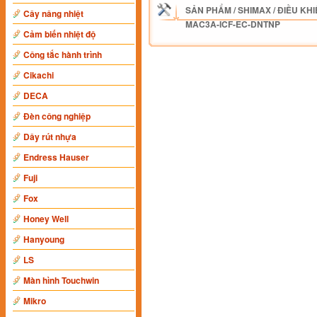
SẢN PHẨM
/
SHIMAX
/
ĐIỀU KHI
Cây nâng nhiệt
MAC3A-ICF-EC-DNTNP
Cảm biến nhiệt độ
Công tắc hành trình
Cikachi
DECA
Đèn công nghiệp
Dây rút nhựa
Endress Hauser
Fuji
Fox
Honey Well
Hanyoung
LS
Màn hình Touchwin
Mikro