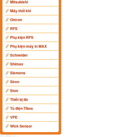
Mitsubishi
Máy thổi khí
Omron
RFS
Phụ kiện RFS
Phụ kiện máy in MAX
Schneider
Shimax
Siemens
Siren
Ston
Thiết bị đo
Tủ điện Tibox
VPE
Wick Sensor