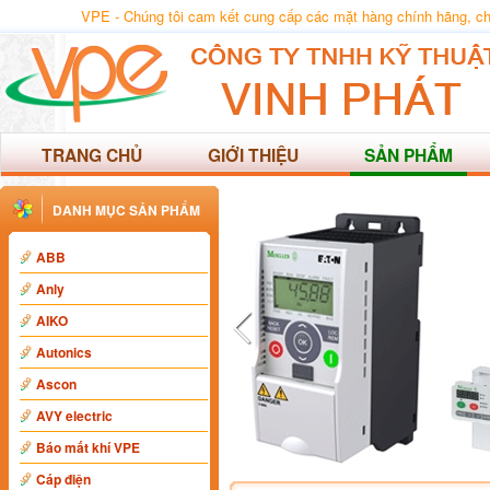
VPE - Chúng tôi cam kết cung cấp các mặt hàng chính hãng, chất
TRANG CHỦ
GIỚI THIỆU
SẢN PHẨM
DANH MỤC SẢN PHẨM
ABB
Anly
AIKO
Autonics
Ascon
AVY electric
Báo mất khí VPE
Cáp điện