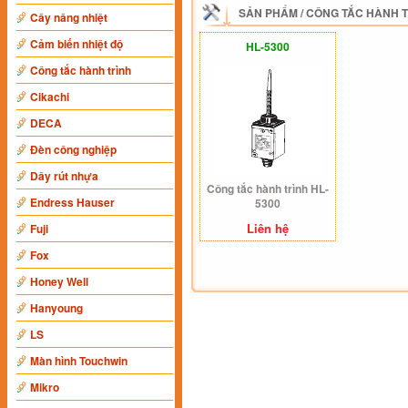
SẢN PHẨM
/
CÔNG TẮC HÀNH 
Cây nâng nhiệt
Cảm biến nhiệt độ
HL-5300
Công tắc hành trình
Cikachi
DECA
Đèn công nghiệp
Dây rút nhựa
Công tắc hành trình HL-
Endress Hauser
5300
Liên hệ
Fuji
Fox
Honey Well
Hanyoung
LS
Màn hình Touchwin
Mikro