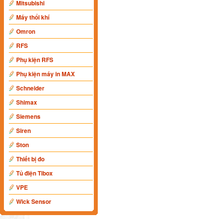
Mitsubishi
Máy thổi khí
Omron
RFS
Phụ kiện RFS
Phụ kiện máy in MAX
Schneider
Shimax
Siemens
Siren
Ston
Thiết bị đo
Tủ điện Tibox
VPE
Wick Sensor