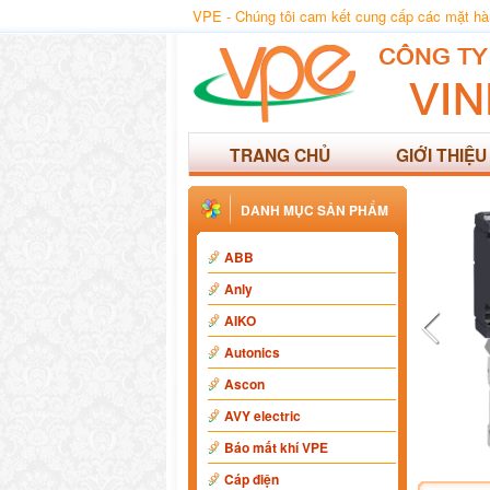
VPE - Chúng tôi cam kết cung cấp các mặt hàng
TRANG CHỦ
GIỚI THIỆU
DANH MỤC SẢN PHẨM
ABB
Anly
AIKO
Autonics
Ascon
AVY electric
Báo mất khí VPE
Cáp điện