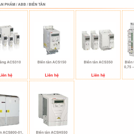
ẢN PHẨM
/
ABB
/
BIẾN TẦN
tầng ACS310
BIến tần ACS150
BIến tần ACS350
Biến
0,75 
Liên hệ
Liên hệ
Liên hệ
ần ACS800-01,
BIến tần ACSH550