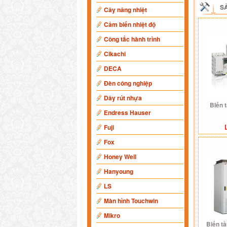
S
Cây nâng nhiệt
Cảm biến nhiệt độ
Công tắc hành trình
Cikachi
DECA
Đèn công nghiệp
Dây rút nhựa
BIến 
Endress Hauser
Fuji
Fox
Honey Well
Hanyoung
LS
Màn hình Touchwin
Mikro
Biến t