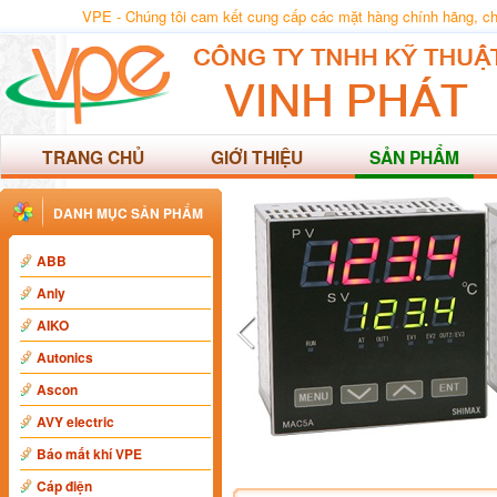
VPE - Chúng tôi cam kết cung cấp các mặt hàng chính hãng, chất
TRANG CHỦ
GIỚI THIỆU
SẢN PHẨM
DANH MỤC SẢN PHẨM
ABB
Anly
AIKO
Autonics
Ascon
AVY electric
Báo mất khí VPE
Cáp điện