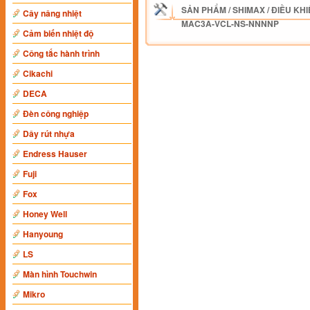
SẢN PHẨM
/
SHIMAX
/
ĐIỀU KHI
Cây nâng nhiệt
MAC3A-VCL-NS-NNNNP
Cảm biến nhiệt độ
Công tắc hành trình
Cikachi
DECA
Đèn công nghiệp
Dây rút nhựa
Endress Hauser
Fuji
Fox
Honey Well
Hanyoung
LS
Màn hình Touchwin
Mikro