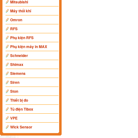
Mitsubishi
Máy thổi khí
Omron
RFS
Phụ kiện RFS
Phụ kiện máy in MAX
Schneider
Shimax
Siemens
Siren
Ston
Thiết bị đo
Tủ điện Tibox
VPE
Wick Sensor