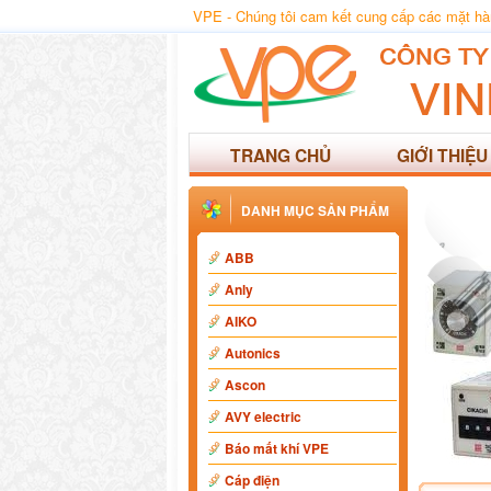
VPE - Chúng tôi cam kết cung cấp các mặt hàng
TRANG CHỦ
GIỚI THIỆU
DANH MỤC SẢN PHẨM
ABB
Anly
AIKO
Autonics
Ascon
AVY electric
Báo mất khí VPE
Cáp điện