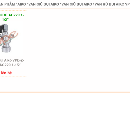
ẢN PHẨM
/
AIKO
/
VAN GIŨ BỤI AIKO
/
VAN GIŨ BỤI AIKO
/
VAN RỦ BỤI AIKO VP
45DD AC220 1-
1/2"
bụi Aiko VPE-Z-
AC220 1-1/2"
Liên hệ