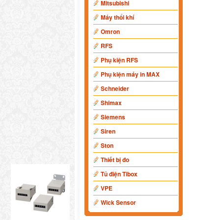
Mitsubishi
Máy thổi khí
Omron
RFS
Phụ kiện RFS
Phụ kiện máy in MAX
Schneider
Shimax
Siemens
Siren
Ston
Thiết bị đo
Tủ điện Tibox
VPE
Wick Sensor