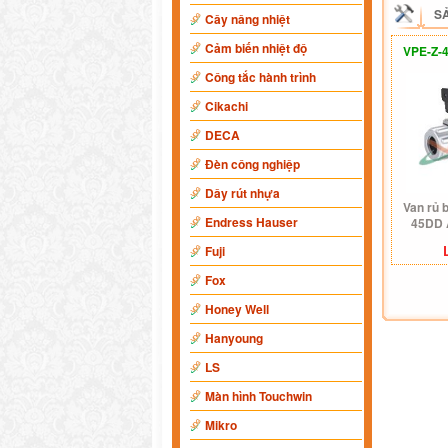
S
Cây nâng nhiệt
Cảm biến nhiệt độ
VPE-Z-
Công tắc hành trình
Cikachi
DECA
Đèn công nghiệp
Dây rút nhựa
Van rủ 
Endress Hauser
45DD 
Fuji
Fox
Honey Well
Hanyoung
LS
Màn hình Touchwin
Mikro