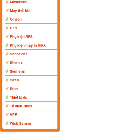
Mitsubishi
Máy thổi khí
Omron
RFS
Phụ kiện RFS
Phụ kiện máy in MAX
Schneider
Shimax
Siemens
Siren
Ston
Thiết bị đo
Tủ điện Tibox
VPE
Wick Sensor