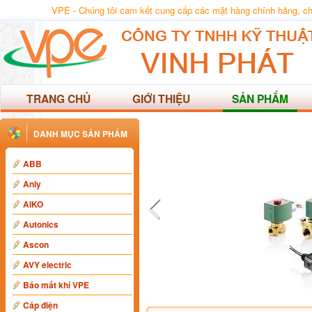
VPE - Chúng tôi cam kết cung cấp các mặt hàng chính hãng, chất
TRANG CHỦ
GIỚI THIỆU
SẢN PHẨM
DANH MỤC SẢN PHẨM
ABB
Anly
AIKO
Autonics
Ascon
AVY electric
Báo mất khí VPE
Cáp điện