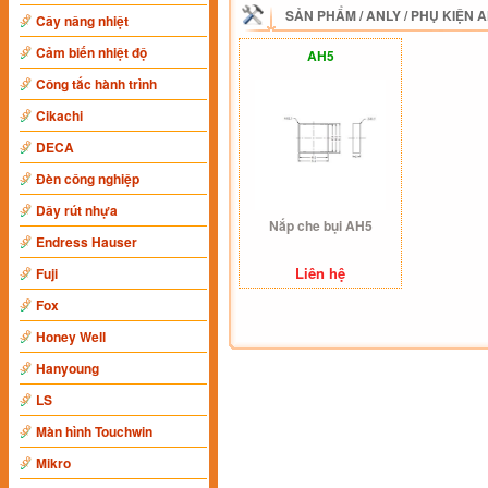
SẢN PHẨM
/
ANLY
/
PHỤ KIỆN 
Cây nâng nhiệt
Cảm biến nhiệt độ
AH5
Công tắc hành trình
Cikachi
DECA
Đèn công nghiệp
Dây rút nhựa
Nắp che bụi AH5
Endress Hauser
Liên hệ
Fuji
Fox
Honey Well
Hanyoung
LS
Màn hình Touchwin
Mikro