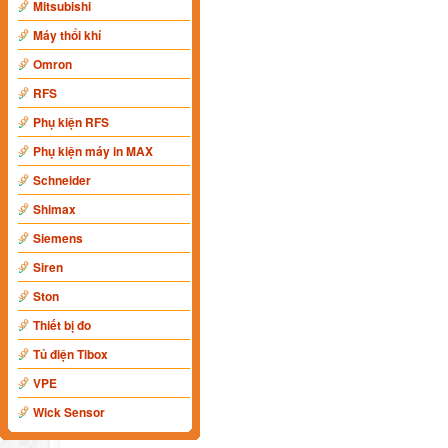
Mitsubishi
Máy thổi khí
Omron
RFS
Phụ kiện RFS
Phụ kiện máy in MAX
Schneider
Shimax
Siemens
Siren
Ston
Thiết bị đo
Tủ điện Tibox
VPE
Wick Sensor