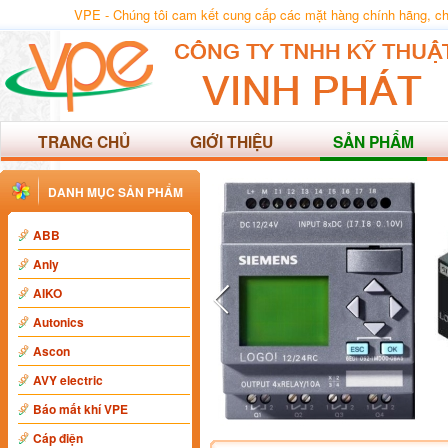
VPE - Chúng tôi cam kết cung cấp các mặt hàng chính hãng, chất
TRANG CHỦ
GIỚI THIỆU
SẢN PHẨM
DANH MỤC SẢN PHẨM
ABB
Anly
AIKO
Autonics
Ascon
AVY electric
Báo mất khí VPE
Cáp điện