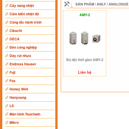
SẢN PHẨM
/
ANLY
/
ANALOGUE
Cây nâng nhiệt
Cảm biến nhiệt độ
AMY-2
Công tắc hành trình
Cikachi
DECA
Đèn công nghiệp
Dây rút nhựa
Bộ đặt thời gian AMY-2
Endress Hauser
Liên hệ
Fuji
Fox
Honey Well
Hanyoung
LS
Màn hình Touchwin
Mikro