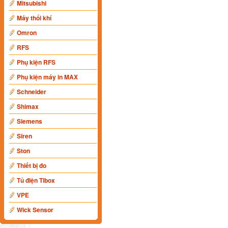
Mitsubishi
Máy thổi khí
Omron
RFS
Phụ kiện RFS
Phụ kiện máy in MAX
Schneider
Shimax
Siemens
Siren
Ston
Thiết bị đo
Tủ điện Tibox
VPE
Wick Sensor