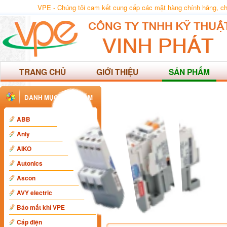
VPE - Chúng tôi cam kết cung cấp các mặt hàng chính hãng, chất
TRANG CHỦ
GIỚI THIỆU
SẢN PHẨM
DANH MỤC SẢN PHẨM
ABB
Anly
AIKO
Autonics
Ascon
AVY electric
Báo mất khí VPE
Cáp điện