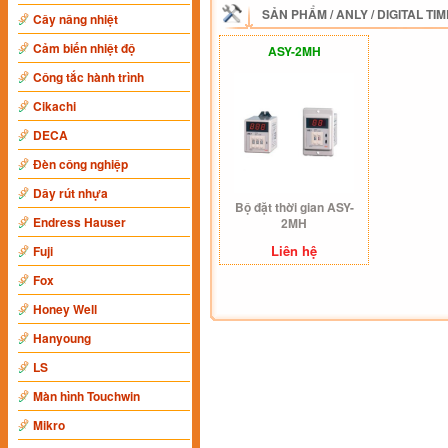
SẢN PHẨM
/
ANLY
/
DIGITAL TI
Cây nâng nhiệt
Cảm biến nhiệt độ
ASY-2MH
Công tắc hành trình
Cikachi
DECA
Đèn công nghiệp
Dây rút nhựa
Bộ đặt thời gian ASY-
Endress Hauser
2MH
Liên hệ
Fuji
Fox
Honey Well
Hanyoung
LS
Màn hình Touchwin
Mikro