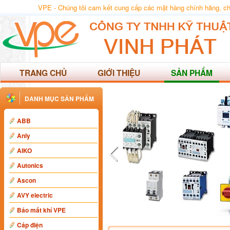
VPE - Chúng tôi cam kết cung cấp các mặt hàng chính hãng, chất
TRANG CHỦ
GIỚI THIỆU
SẢN PHẨM
DANH MỤC SẢN PHẨM
ABB
Anly
AIKO
Autonics
Ascon
AVY electric
Báo mất khí VPE
Cáp điện