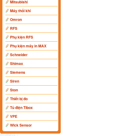
Mitsubishi
Máy thổi khí
Omron
RFS
Phụ kiện RFS
Phụ kiện máy in MAX
Schneider
Shimax
Siemens
Siren
Ston
Thiết bị đo
Tủ điện Tibox
VPE
Wick Sensor