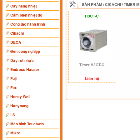
SẢN PHẨM
/
CIKACHI
/
TIMER M
Cây nâng nhiệt
Cảm biến nhiệt độ
H3CT-C
Công tắc hành trình
Cikachi
DECA
Đèn công nghiệp
Dây rút nhựa
Timer H3CT-C
Endress Hauser
Liên hệ
Fuji
Fox
Honey Well
Hanyoung
LS
Màn hình Touchwin
Mikro