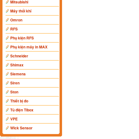
Mitsubishi
Máy thổi khí
Omron
RFS
Phụ kiện RFS
Phụ kiện máy in MAX
Schneider
Shimax
Siemens
Siren
Ston
Thiết bị đo
Tủ điện Tibox
VPE
Wick Sensor