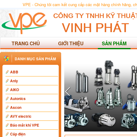
VPE - Chúng tôi cam kết cung cấp các mặt hàng chính hãng, chất
TRANG CHỦ
GIỚI THIỆU
SẢN PHẨM
DANH MỤC SẢN PHẨM
ABB
Anly
AIKO
Autonics
Ascon
AVY electric
Báo mất khí VPE
Cáp điện