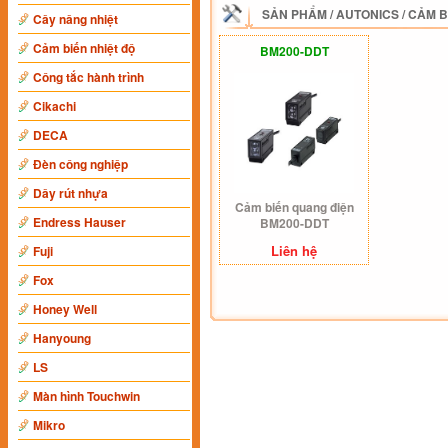
SẢN PHẨM
/
AUTONICS
/
CẢM B
Cây nâng nhiệt
Cảm biến nhiệt độ
BM200-DDT
Công tắc hành trình
Cikachi
DECA
Đèn công nghiệp
Dây rút nhựa
Cảm biến quang điện
Endress Hauser
BM200-DDT
Liên hệ
Fuji
Fox
Honey Well
Hanyoung
LS
Màn hình Touchwin
Mikro