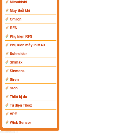
Mitsubishi
Máy thổi khí
Omron
RFS
Phụ kiện RFS
Phụ kiện máy in MAX
Schneider
Shimax
Siemens
Siren
Ston
Thiết bị đo
Tủ điện Tibox
VPE
Wick Sensor