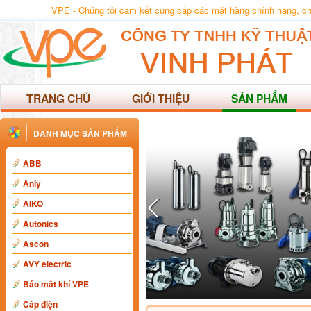
VPE - Chúng tôi cam kết cung cấp các mặt hàng chính hãng, chất
TRANG CHỦ
GIỚI THIỆU
SẢN PHẨM
DANH MỤC SẢN PHẨM
ABB
Anly
AIKO
Autonics
Ascon
AVY electric
Báo mất khí VPE
Cáp điện