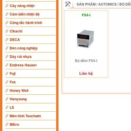
SẢN PHẨM
/
AUTONICS
/
BỘ ĐẾ
Cây nâng nhiệt
Cảm biến nhiệt độ
FX4-I
Công tắc hành trình
Cikachi
DECA
Đèn công nghiệp
Dây rút nhựa
Bộ đếm FX4-I
Endress Hauser
Liên hệ
Fuji
Fox
Honey Well
Hanyoung
LS
Màn hình Touchwin
Mikro