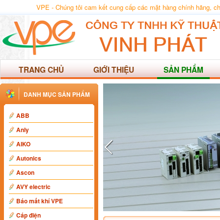
VPE - Chúng tôi cam kết cung cấp các mặt hàng chính hãng, chất
TRANG CHỦ
GIỚI THIỆU
SẢN PHẨM
DANH MỤC SẢN PHẨM
ABB
Anly
AIKO
Autonics
Ascon
AVY electric
Báo mất khí VPE
Cáp điện