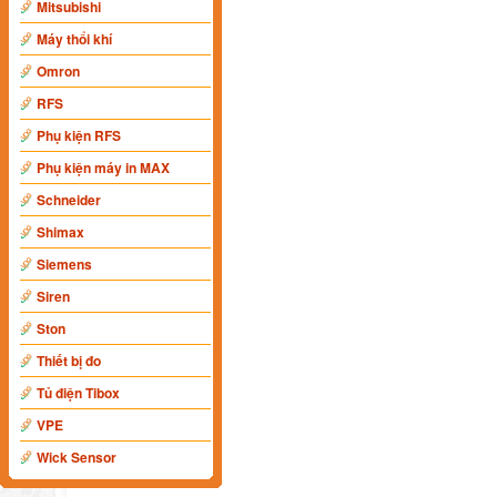
Mitsubishi
Máy thổi khí
Omron
RFS
Phụ kiện RFS
Phụ kiện máy in MAX
Schneider
Shimax
Siemens
Siren
Ston
Thiết bị đo
Tủ điện Tibox
VPE
Wick Sensor