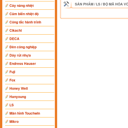
SẢN PHẨM
/
LS
/
BỘ MÃ HÓA V
Cây nâng nhiệt
Cảm biến nhiệt độ
Công tắc hành trình
Cikachi
DECA
Đèn công nghiệp
Dây rút nhựa
Endress Hauser
Fuji
Fox
Honey Well
Hanyoung
LS
Màn hình Touchwin
Mikro