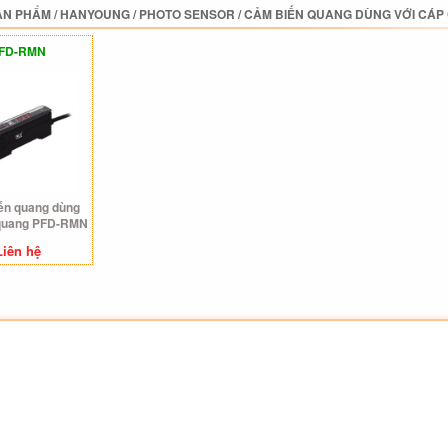
ẢN PHẨM
/
HANYOUNG
/
PHOTO SENSOR
/
CẢM BIẾN QUANG DÙNG VỚI CÁP
FD-RMN
ến quang dùng
 quang PFD-RMN
Liên hệ