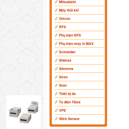
Mitsubishi
Máy thổi khí
Omron
RFS
Phụ kiện RFS
Phụ kiện máy in MAX
Schneider
Shimax
Siemens
Siren
Ston
Thiết bị đo
Tủ điện Tibox
VPE
Wick Sensor