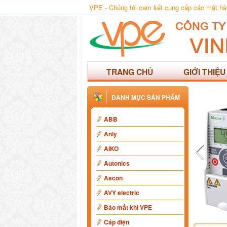
VPE - Chúng tôi cam kết cung cấp các mặt hàng
TRANG CHỦ
GIỚI THIỆU
DANH MỤC SẢN PHẨM
ABB
Anly
AIKO
Autonics
Ascon
AVY electric
Báo mất khí VPE
Cáp điện