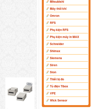
Mitsubishi
Máy thổi khí
Omron
RFS
Phụ kiện RFS
Phụ kiện máy in MAX
Schneider
Shimax
Siemens
Siren
Ston
Thiết bị đo
Tủ điện Tibox
VPE
Wick Sensor