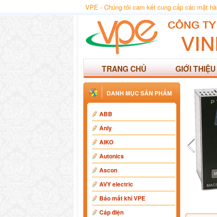
VPE - Chúng tôi cam kết cung cấp các mặt hàng
TRANG CHỦ
GIỚI THIỆU
DANH MỤC SẢN PHẨM
ABB
Anly
AIKO
Autonics
Ascon
AVY electric
Báo mất khí VPE
Cáp điện