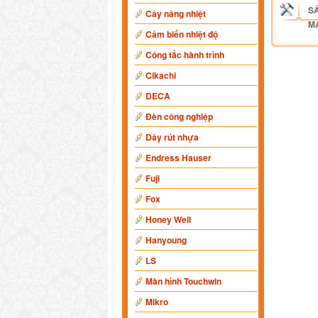
S
Cây nâng nhiệt
M
Cảm biến nhiệt độ
Công tắc hành trình
Cikachi
DECA
Đèn công nghiệp
Dây rút nhựa
Endress Hauser
Fuji
Fox
Honey Well
Hanyoung
LS
Màn hình Touchwin
Mikro