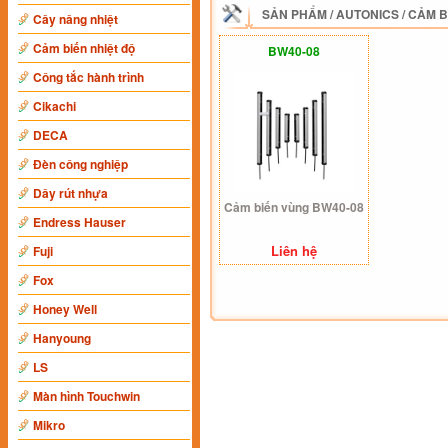
SẢN PHẨM
/
AUTONICS
/
CẢM B
Cây nâng nhiệt
Cảm biến nhiệt độ
BW40-08
Công tắc hành trình
Cikachi
DECA
Đèn công nghiệp
Dây rút nhựa
Cảm biến vùng BW40-08
Endress Hauser
Liên hệ
Fuji
Fox
Honey Well
Hanyoung
LS
Màn hình Touchwin
Mikro