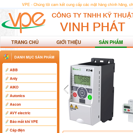
VPE - Chúng tôi cam kết cung cấp các mặt hàng chính hãng, chất
TRANG CHỦ
GIỚI THIỆU
SẢN PHẨM
DANH MỤC SẢN PHẨM
ABB
Anly
AIKO
Autonics
Ascon
AVY electric
Báo mất khí VPE
Cáp điện