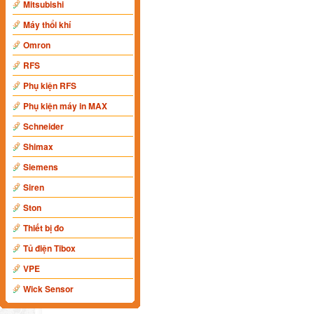
Mitsubishi
Máy thổi khí
Omron
RFS
Phụ kiện RFS
Phụ kiện máy in MAX
Schneider
Shimax
Siemens
Siren
Ston
Thiết bị đo
Tủ điện Tibox
VPE
Wick Sensor