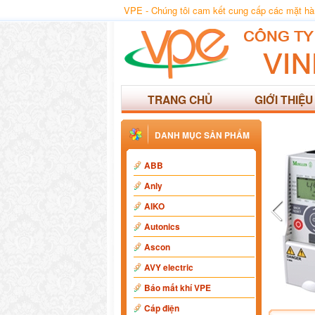
VPE - Chúng tôi cam kết cung cấp các mặt hàng
TRANG CHỦ
GIỚI THIỆU
DANH MỤC SẢN PHẨM
ABB
Anly
AIKO
Autonics
Ascon
AVY electric
Báo mất khí VPE
Cáp điện