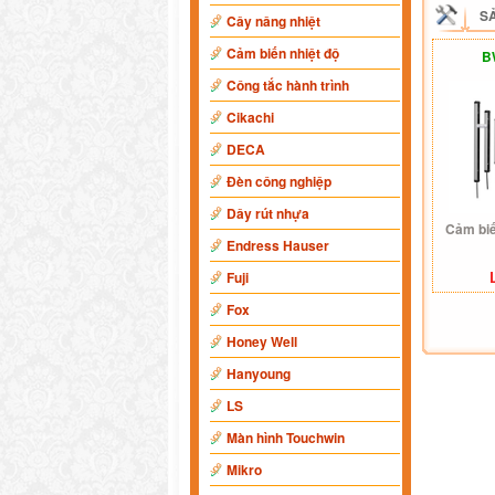
S
Cây nâng nhiệt
Cảm biến nhiệt độ
B
Công tắc hành trình
Cikachi
DECA
Đèn công nghiệp
Dây rút nhựa
Cảm bi
Endress Hauser
Fuji
Fox
Honey Well
Hanyoung
LS
Màn hình Touchwin
Mikro