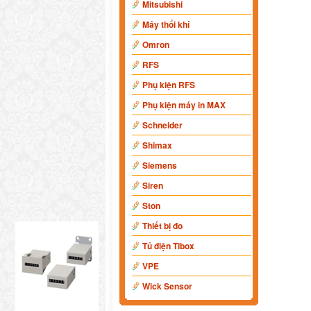
Mitsubishi
Máy thổi khí
Omron
RFS
Phụ kiện RFS
Phụ kiện máy in MAX
Schneider
Shimax
Siemens
Siren
Ston
Thiết bị đo
Tủ điện Tibox
VPE
Wick Sensor