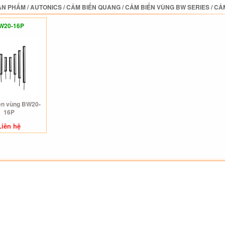
ẢN PHẨM
/
AUTONICS
/
CẢM BIẾN QUANG
/
CẢM BIẾN VÙNG BW SERIES
/
CẢM
W20-16P
ến vùng BW20-
16P
Liên hệ