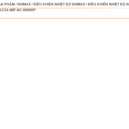
ẢN PHẨM
/
SHIMAX
/
ĐIỀU KHIỂN NHIỆT ĐỘ SHIMAX
/
ĐIỀU KHIỂN NHIỆT ĐỘ 
AC3A-MIF-NC-NNNRP