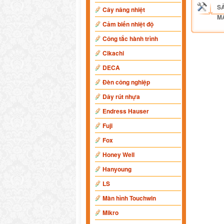
S
Cây nâng nhiệt
M
Cảm biến nhiệt độ
Công tắc hành trình
Cikachi
DECA
Đèn công nghiệp
Dây rút nhựa
Endress Hauser
Fuji
Fox
Honey Well
Hanyoung
LS
Màn hình Touchwin
Mikro