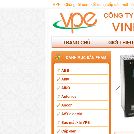
VPE - Chúng tôi cam kết cung cấp các mặt hàng
TRANG CHỦ
GIỚI THIỆU
DANH MỤC SẢN PHẨM
ABB
Anly
AIKO
Autonics
Ascon
AVY electric
Báo mất khí VPE
Cáp điện