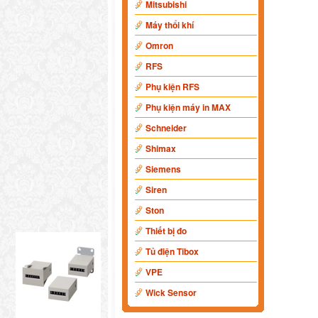
Mitsubishi
Máy thổi khí
Omron
RFS
Phụ kiện RFS
Phụ kiện máy in MAX
Schneider
Shimax
Siemens
Siren
Ston
Thiết bị đo
Tủ điện Tibox
VPE
Wick Sensor