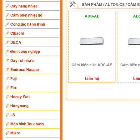
SẢN PHẨM
/
AUTONICS
/
CẢM B
Cây nâng nhiệt
Cảm biến nhiệt độ
ADS-AE
AD
Công tắc hành trình
Cikachi
DECA
Đèn công nghiệp
Dây rút nhựa
Cảm biến cửa ADS-AE
Cảm biến 
Endress Hauser
Liên hệ
Liê
Fuji
Fox
Honey Well
Hanyoung
LS
Màn hình Touchwin
Mikro