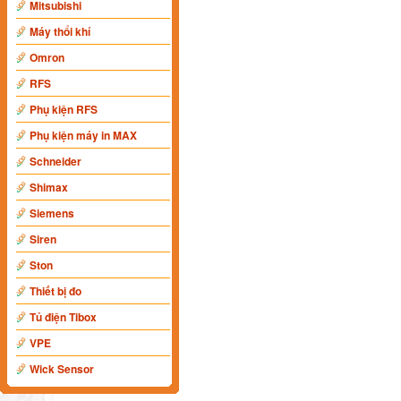
Mitsubishi
Máy thổi khí
Omron
RFS
Phụ kiện RFS
Phụ kiện máy in MAX
Schneider
Shimax
Siemens
Siren
Ston
Thiết bị đo
Tủ điện Tibox
VPE
Wick Sensor