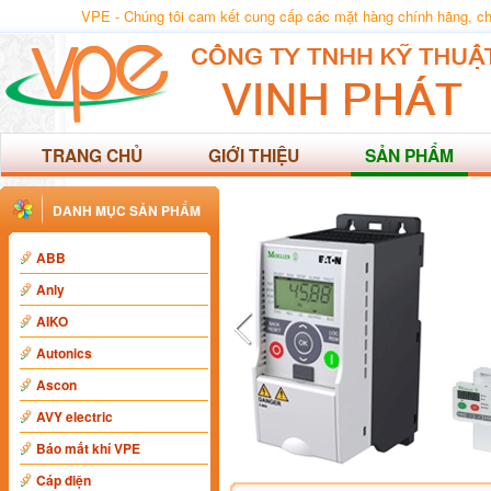
VPE - Chúng tôi cam kết cung cấp các mặt hàng chính hãng, chất
TRANG CHỦ
GIỚI THIỆU
SẢN PHẨM
DANH MỤC SẢN PHẨM
ABB
Anly
AIKO
Autonics
Ascon
AVY electric
Báo mất khí VPE
Cáp điện