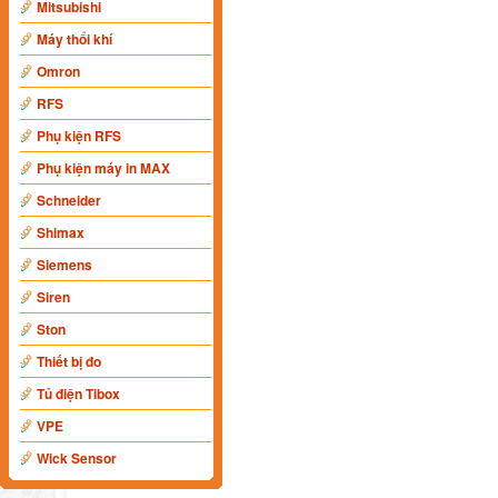
Mitsubishi
Máy thổi khí
Omron
RFS
Phụ kiện RFS
Phụ kiện máy in MAX
Schneider
Shimax
Siemens
Siren
Ston
Thiết bị đo
Tủ điện Tibox
VPE
Wick Sensor