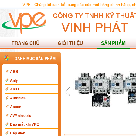
VPE - Chúng tôi cam kết cung cấp các mặt hàng chính hãng, chất
TRANG CHỦ
GIỚI THIỆU
SẢN PHẨM
DANH MỤC SẢN PHẨM
ABB
Anly
AIKO
Autonics
Ascon
AVY electric
Báo mất khí VPE
Cáp điện