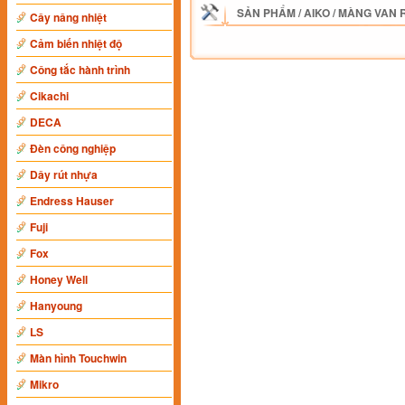
SẢN PHẨM
/
AIKO
/
MÀNG VAN R
Cây nâng nhiệt
Cảm biến nhiệt độ
Công tắc hành trình
Cikachi
DECA
Đèn công nghiệp
Dây rút nhựa
Endress Hauser
Fuji
Fox
Honey Well
Hanyoung
LS
Màn hình Touchwin
Mikro