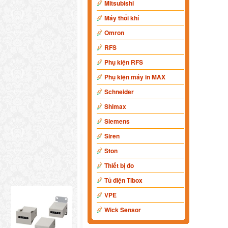
Mitsubishi
Máy thổi khí
Omron
RFS
Phụ kiện RFS
Phụ kiện máy in MAX
Schneider
Shimax
Siemens
Siren
Ston
Thiết bị đo
Tủ điện Tibox
VPE
Wick Sensor