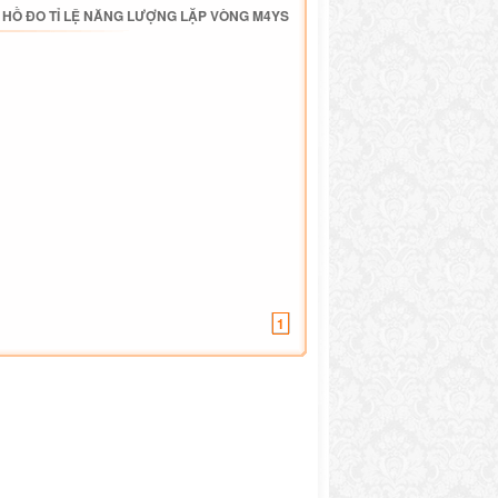
HỒ ĐO TỈ LỆ NĂNG LƯỢNG LẶP VÒNG M4YS
1