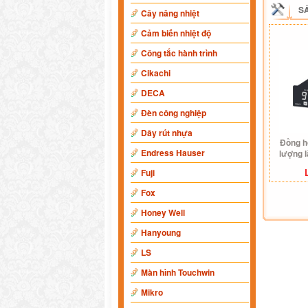
S
Cây nâng nhiệt
Cảm biến nhiệt độ
Công tắc hành trình
Cikachi
DECA
Đèn công nghiệp
Dây rút nhựa
Đồng hồ
Endress Hauser
lượng 
Fuji
Fox
Honey Well
Hanyoung
LS
Màn hình Touchwin
Mikro