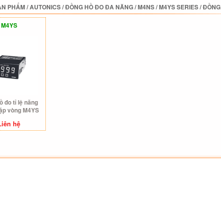
ẢN PHẨM
/
AUTONICS
/
ĐỒNG HỒ ĐO ĐA NĂNG
/
M4NS / M4YS SERIES
/
ĐỒNG 
M4YS
 đo tỉ lệ năng
lặp vòng M4YS
Liên hệ