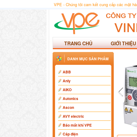
VPE - Chúng tôi cam kết cung cấp các mặt hàng
TRANG CHỦ
GIỚI THIỆU
DANH MỤC SẢN PHẨM
ABB
Anly
AIKO
Autonics
Ascon
AVY electric
Báo mất khí VPE
Cáp điện