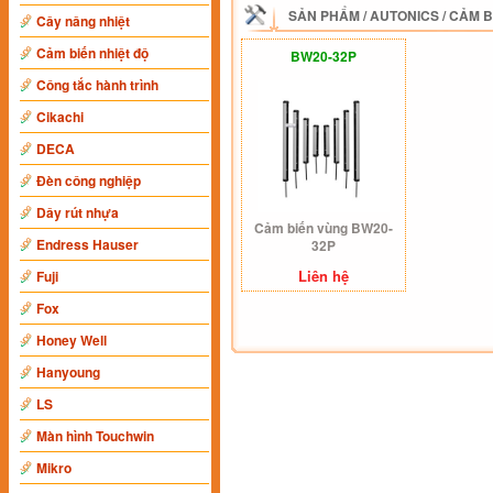
SẢN PHẨM
/
AUTONICS
/
CẢM B
Cây nâng nhiệt
Cảm biến nhiệt độ
BW20-32P
Công tắc hành trình
Cikachi
DECA
Đèn công nghiệp
Dây rút nhựa
Cảm biến vùng BW20-
Endress Hauser
32P
Liên hệ
Fuji
Fox
Honey Well
Hanyoung
LS
Màn hình Touchwin
Mikro