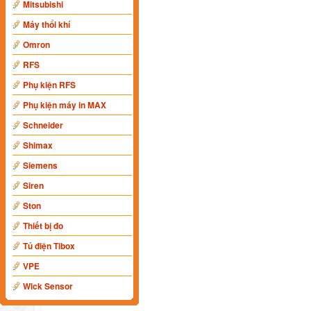
Mitsubishi
Máy thổi khí
Omron
RFS
Phụ kiện RFS
Phụ kiện máy in MAX
Schneider
Shimax
Siemens
Siren
Ston
Thiết bị đo
Tủ điện Tibox
VPE
Wick Sensor