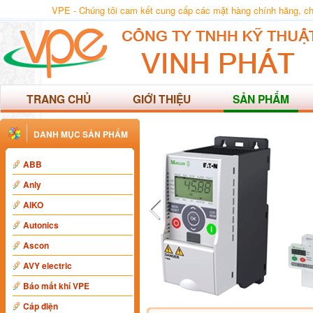
VPE - Chúng tôi cam kết cung cấp các mặt hàng chính hãng, chất
TRANG CHỦ
GIỚI THIỆU
SẢN PHẨM
DANH MỤC SẢN PHẨM
ABB
Anly
AIKO
Autonics
Ascon
AVY electric
Báo mất khí VPE
Cáp điện