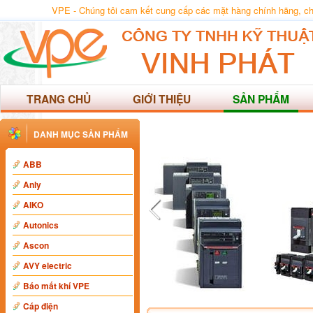
VPE - Chúng tôi cam kết cung cấp các mặt hàng chính hãng, chất
TRANG CHỦ
GIỚI THIỆU
SẢN PHẨM
DANH MỤC SẢN PHẨM
ABB
Anly
AIKO
Autonics
Ascon
AVY electric
Báo mất khí VPE
Cáp điện