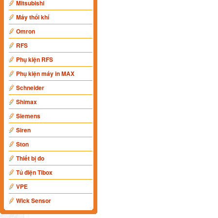
Mitsubishi
Máy thổi khí
Omron
RFS
Phụ kiện RFS
Phụ kiện máy in MAX
Schneider
Shimax
Siemens
Siren
Ston
Thiết bị đo
Tủ điện Tibox
VPE
Wick Sensor