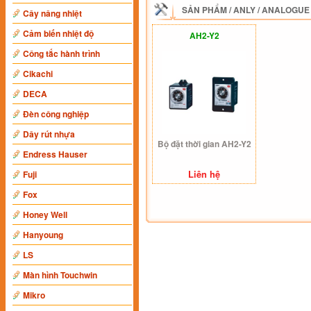
SẢN PHẨM
/
ANLY
/
ANALOGUE
Cây nâng nhiệt
Cảm biến nhiệt độ
AH2-Y2
Công tắc hành trình
Cikachi
DECA
Đèn công nghiệp
Dây rút nhựa
Bộ đặt thời gian AH2-Y2
Endress Hauser
Liên hệ
Fuji
Fox
Honey Well
Hanyoung
LS
Màn hình Touchwin
Mikro