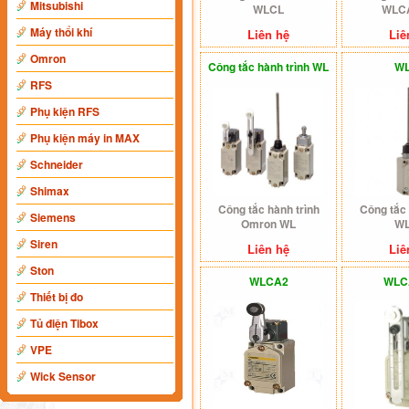
Mitsubishi
WLCL
WLC
Máy thổi khí
Liên hệ
Liê
Omron
Công tắc hành trình WL
W
RFS
Phụ kiện RFS
Phụ kiện máy in MAX
Schneider
Shimax
Công tắc hành trình
Công tắc 
Siemens
Omron WL
W
Siren
Liên hệ
Liê
Ston
WLCA2
WLC
Thiết bị đo
Tủ điện Tibox
VPE
Wick Sensor