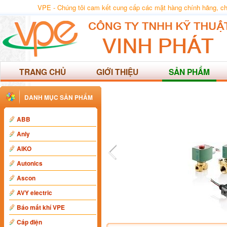
VPE - Chúng tôi cam kết cung cấp các mặt hàng chính hãng, chất
TRANG CHỦ
GIỚI THIỆU
SẢN PHẨM
DANH MỤC SẢN PHẨM
ABB
Anly
AIKO
Autonics
Ascon
AVY electric
Báo mất khí VPE
Cáp điện