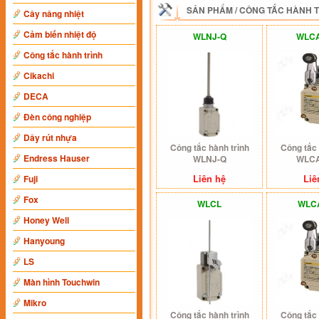
SẢN PHẨM
/
CÔNG TẮC HÀNH 
Cây nâng nhiệt
Cảm biến nhiệt độ
WLNJ-Q
WLCA
Công tắc hành trình
Cikachi
DECA
Đèn công nghiệp
Dây rút nhựa
Công tắc hành trình
Công tắc 
Endress Hauser
WLNJ-Q
WLCA
Liên hệ
Liê
Fuji
Fox
WLCL
WLC
Honey Well
Hanyoung
LS
Màn hình Touchwin
Mikro
Công tắc hành trình
Công tắc 