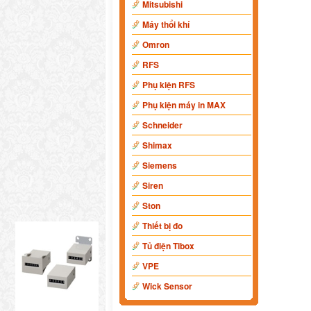
Mitsubishi
Máy thổi khí
Omron
RFS
Phụ kiện RFS
Phụ kiện máy in MAX
Schneider
Shimax
Siemens
Siren
Ston
Thiết bị đo
Tủ điện Tibox
VPE
Wick Sensor