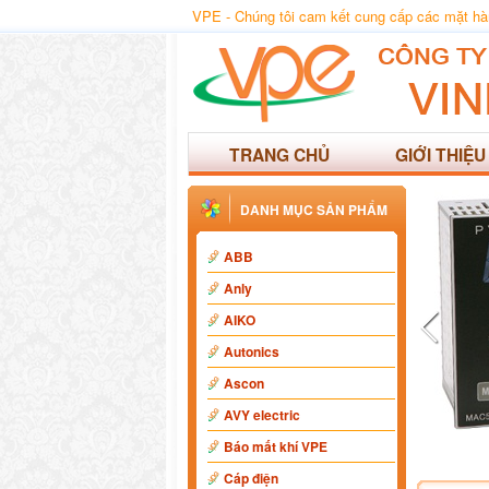
VPE - Chúng tôi cam kết cung cấp các mặt hàng
TRANG CHỦ
GIỚI THIỆU
DANH MỤC SẢN PHẨM
ABB
Anly
AIKO
Autonics
Ascon
AVY electric
Báo mất khí VPE
Cáp điện