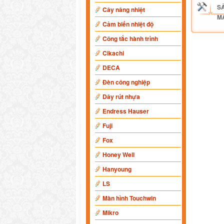
S
Cây nâng nhiệt
M
Cảm biến nhiệt độ
Công tắc hành trình
Cikachi
DECA
Đèn công nghiệp
Dây rút nhựa
Endress Hauser
Fuji
Fox
Honey Well
Hanyoung
LS
Màn hình Touchwin
Mikro