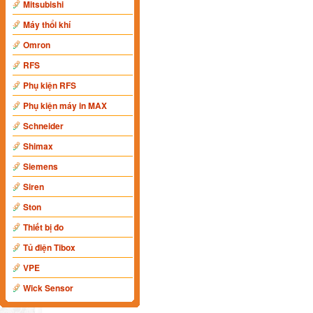
Mitsubishi
Máy thổi khí
Omron
RFS
Phụ kiện RFS
Phụ kiện máy in MAX
Schneider
Shimax
Siemens
Siren
Ston
Thiết bị đo
Tủ điện Tibox
VPE
Wick Sensor