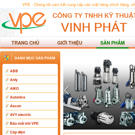
VPE - Chúng tôi cam kết cung cấp các mặt hàng chính hãng, chất
TRANG CHỦ
GIỚI THIỆU
SẢN PHẨM
DANH MỤC SẢN PHẨM
ABB
Anly
AIKO
Autonics
Ascon
AVY electric
Báo mất khí VPE
Cáp điện