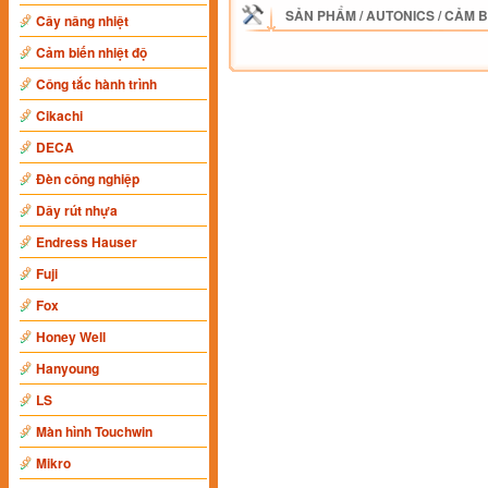
SẢN PHẨM
/
AUTONICS
/
CẢM B
Cây nâng nhiệt
Cảm biến nhiệt độ
Công tắc hành trình
Cikachi
DECA
Đèn công nghiệp
Dây rút nhựa
Endress Hauser
Fuji
Fox
Honey Well
Hanyoung
LS
Màn hình Touchwin
Mikro