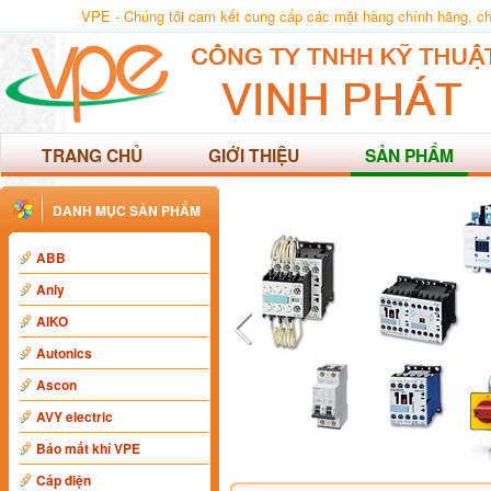
VPE - Chúng tôi cam kết cung cấp các mặt hàng chính hãng, chất
TRANG CHỦ
GIỚI THIỆU
SẢN PHẨM
DANH MỤC SẢN PHẨM
ABB
Anly
AIKO
Autonics
Ascon
AVY electric
Báo mất khí VPE
Cáp điện