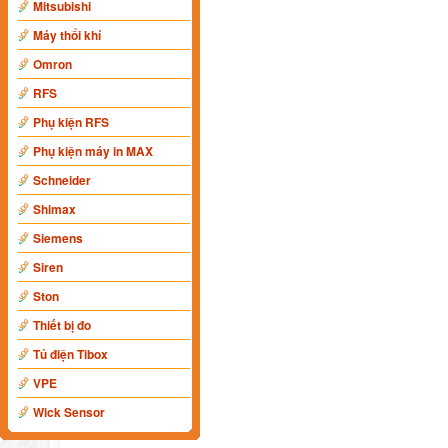
Mitsubishi
Máy thổi khí
Omron
RFS
Phụ kiện RFS
Phụ kiện máy in MAX
Schneider
Shimax
Siemens
Siren
Ston
Thiết bị đo
Tủ điện Tibox
VPE
Wick Sensor