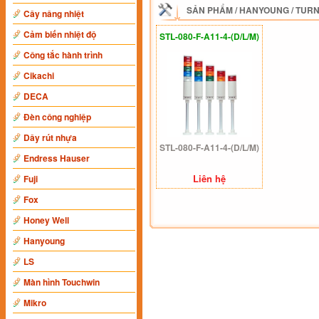
SẢN PHẨM
/
HANYOUNG
/
TURN
Cây nâng nhiệt
Cảm biến nhiệt độ
STL-080-F-A11-4-(D/L/M)
Công tắc hành trình
Cikachi
DECA
Đèn công nghiệp
Dây rút nhựa
STL-080-F-A11-4-(D/L/M)
Endress Hauser
Liên hệ
Fuji
Fox
Honey Well
Hanyoung
LS
Màn hình Touchwin
Mikro