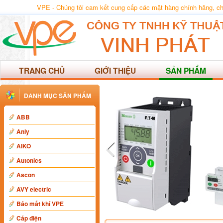
VPE - Chúng tôi cam kết cung cấp các mặt hàng chính hãng, chất
TRANG CHỦ
GIỚI THIỆU
SẢN PHẨM
DANH MỤC SẢN PHẨM
ABB
Anly
AIKO
Autonics
Ascon
AVY electric
Báo mất khí VPE
Cáp điện