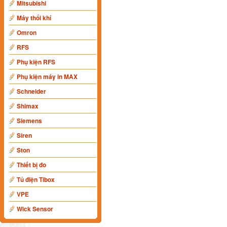
Mitsubishi
Máy thổi khí
Omron
RFS
Phụ kiện RFS
Phụ kiện máy in MAX
Schneider
Shimax
Siemens
Siren
Ston
Thiết bị đo
Tủ điện Tibox
VPE
Wick Sensor