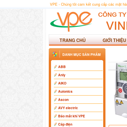
VPE - Chúng tôi cam kết cung cấp các mặt hàng
TRANG CHỦ
GIỚI THIỆU
DANH MỤC SẢN PHẨM
ABB
Anly
AIKO
Autonics
Ascon
AVY electric
Báo mất khí VPE
Cáp điện