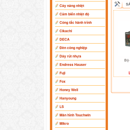
S
Cây nâng nhiệt
Cảm biến nhiệt độ
Công tắc hành trình
Cikachi
DECA
Đèn công nghiệp
Dây rút nhựa
Bộ 
Endress Hauser
Fuji
Fox
Honey Well
Hanyoung
LS
Màn hình Touchwin
Mikro