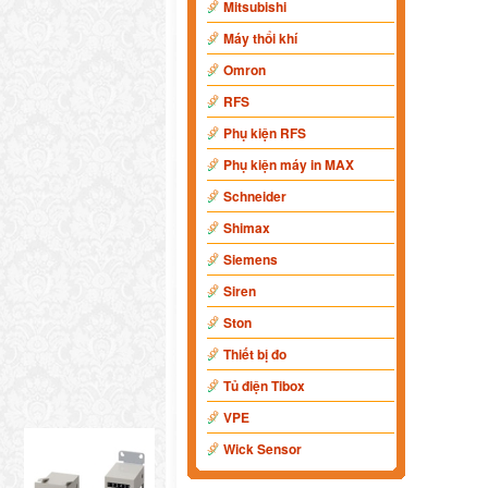
Mitsubishi
Máy thổi khí
Omron
RFS
Phụ kiện RFS
Phụ kiện máy in MAX
Schneider
Shimax
Siemens
Siren
Ston
Thiết bị đo
Tủ điện Tibox
VPE
Wick Sensor