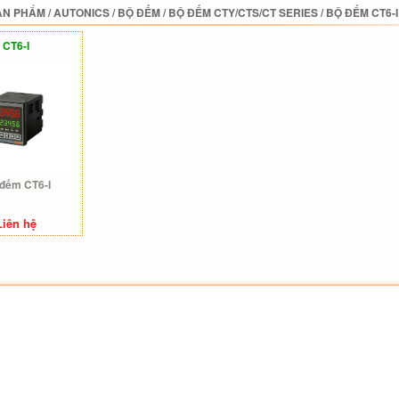
ẢN PHẨM
/
AUTONICS
/
BỘ ĐẾM
/
BỘ ĐẾM CTY/CTS/CT SERIES
/
BỘ ĐẾM CT6-I
CT6-I
đếm CT6-I
Liên hệ