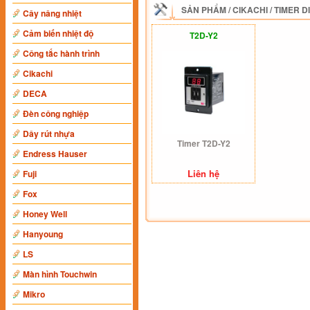
SẢN PHẨM
/
CIKACHI
/
TIMER D
Cây nâng nhiệt
Cảm biến nhiệt độ
T2D-Y2
Công tắc hành trình
Cikachi
DECA
Đèn công nghiệp
Dây rút nhựa
Timer T2D-Y2
Endress Hauser
Liên hệ
Fuji
Fox
Honey Well
Hanyoung
LS
Màn hình Touchwin
Mikro