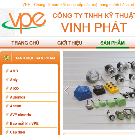
VPE - Chúng tôi cam kết cung cấp các mặt hàng chính hãng, chất
TRANG CHỦ
GIỚI THIỆU
SẢN PHẨM
DANH MỤC SẢN PHẨM
ABB
Anly
AIKO
Autonics
Ascon
AVY electric
Báo mất khí VPE
Cáp điện