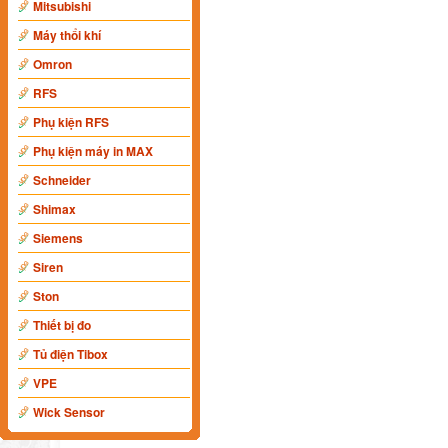
Mitsubishi
Máy thổi khí
Omron
RFS
Phụ kiện RFS
Phụ kiện máy in MAX
Schneider
Shimax
Siemens
Siren
Ston
Thiết bị đo
Tủ điện Tibox
VPE
Wick Sensor