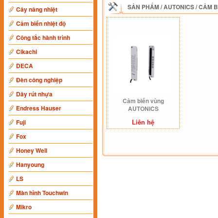
SẢN PHẨM
/
AUTONICS
/
CẢM B
Cây nâng nhiệt
Cảm biến nhiệt độ
Công tắc hành trình
Cikachi
DECA
Đèn công nghiệp
Dây rút nhựa
Cảm biến vùng
Endress Hauser
AUTONICS
Liên hệ
Fuji
Fox
Honey Well
Hanyoung
LS
Màn hình Touchwin
Mikro