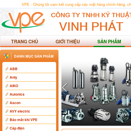
VPE - Chúng tôi cam kết cung cấp các mặt hàng chính hãng, chất
TRANG CHỦ
GIỚI THIỆU
SẢN PHẨM
DANH MỤC SẢN PHẨM
ABB
Anly
AIKO
Autonics
Ascon
AVY electric
Báo mất khí VPE
Cáp điện