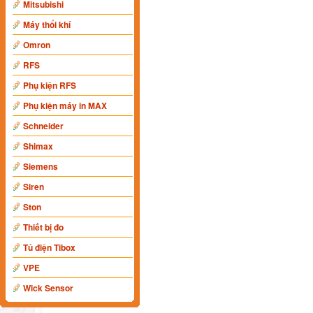
Mitsubishi
Máy thổi khí
Omron
RFS
Phụ kiện RFS
Phụ kiện máy in MAX
Schneider
Shimax
Siemens
Siren
Ston
Thiết bị đo
Tủ điện Tibox
VPE
Wick Sensor