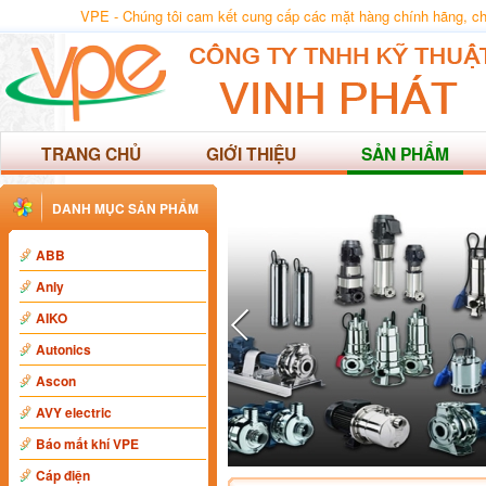
VPE - Chúng tôi cam kết cung cấp các mặt hàng chính hãng, chất
TRANG CHỦ
GIỚI THIỆU
SẢN PHẨM
DANH MỤC SẢN PHẨM
ABB
Anly
AIKO
Autonics
Ascon
AVY electric
Báo mất khí VPE
Cáp điện