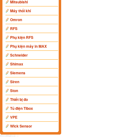
Mitsubishi
Máy thổi khí
Omron
RFS
Phụ kiện RFS
Phụ kiện máy in MAX
Schneider
Shimax
Siemens
Siren
Ston
Thiết bị đo
Tủ điện Tibox
VPE
Wick Sensor