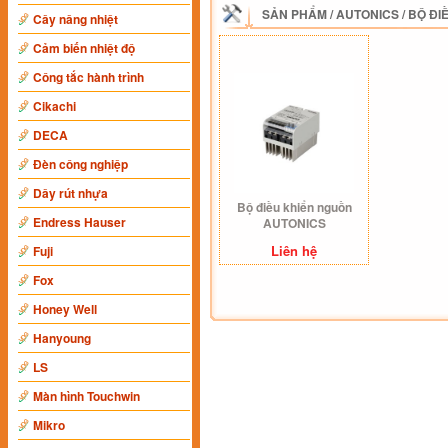
SẢN PHẨM
/
AUTONICS
/
BỘ ĐI
Cây nâng nhiệt
Cảm biến nhiệt độ
Công tắc hành trình
Cikachi
DECA
Đèn công nghiệp
Dây rút nhựa
Bộ điều khiển nguồn
Endress Hauser
AUTONICS
Liên hệ
Fuji
Fox
Honey Well
Hanyoung
LS
Màn hình Touchwin
Mikro