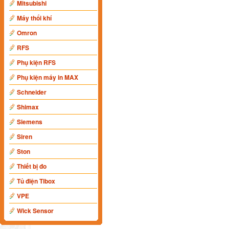
Mitsubishi
Máy thổi khí
Omron
RFS
Phụ kiện RFS
Phụ kiện máy in MAX
Schneider
Shimax
Siemens
Siren
Ston
Thiết bị đo
Tủ điện Tibox
VPE
Wick Sensor