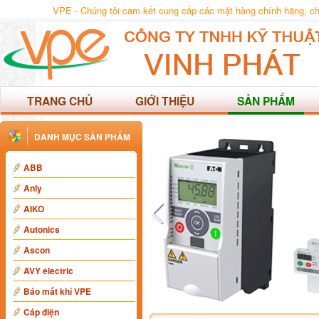
VPE - Chúng tôi cam kết cung cấp các mặt hàng chính hãng, chất
TRANG CHỦ
GIỚI THIỆU
SẢN PHẨM
DANH MỤC SẢN PHẨM
ABB
Anly
AIKO
Autonics
Ascon
AVY electric
Báo mất khí VPE
Cáp điện