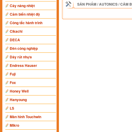
SẢN PHẨM
/
AUTONICS
/
CẢM B
Cây nâng nhiệt
Cảm biến nhiệt độ
Công tắc hành trình
Cikachi
DECA
Đèn công nghiệp
Dây rút nhựa
Endress Hauser
Fuji
Fox
Honey Well
Hanyoung
LS
Màn hình Touchwin
Mikro