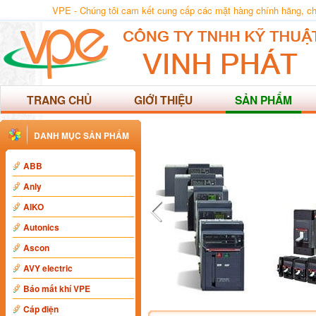
VPE - Chúng tôi cam kết cung cấp các mặt hàng chính hãng, chất
TRANG CHỦ
GIỚI THIỆU
SẢN PHẨM
DANH MỤC SẢN PHẨM
ABB
Anly
AIKO
Autonics
Ascon
AVY electric
Báo mất khí VPE
Cáp điện