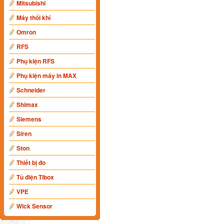
Mitsubishi
Máy thổi khí
Omron
RFS
Phụ kiện RFS
Phụ kiện máy in MAX
Schneider
Shimax
Siemens
Siren
Ston
Thiết bị đo
Tủ điện Tibox
VPE
Wick Sensor