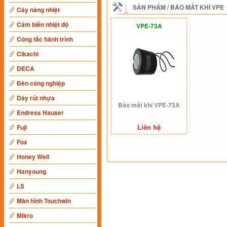
SẢN PHẨM
/
BÁO MẤT KHÍ VPE
Cây nâng nhiệt
Cảm biến nhiệt độ
VPE-73A
Công tắc hành trình
Cikachi
DECA
Đèn công nghiệp
Dây rút nhựa
Báo mất khí VPE-73A
Endress Hauser
Liên hệ
Fuji
Fox
Honey Well
Hanyoung
LS
Màn hình Touchwin
Mikro