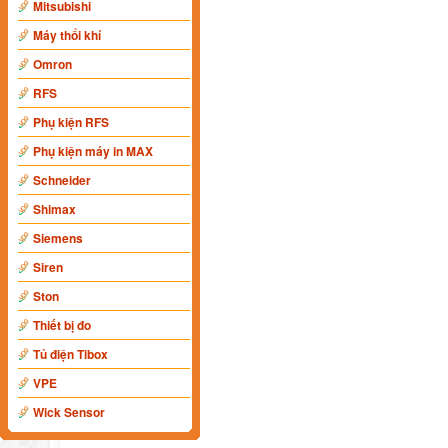
Mitsubishi
Máy thổi khí
Omron
RFS
Phụ kiện RFS
Phụ kiện máy in MAX
Schneider
Shimax
Siemens
Siren
Ston
Thiết bị đo
Tủ điện Tibox
VPE
Wick Sensor