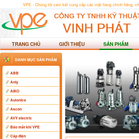
VPE - Chúng tôi cam kết cung cấp các mặt hàng chính hãng, chất
TRANG CHỦ
GIỚI THIỆU
SẢN PHẨM
DANH MỤC SẢN PHẨM
ABB
Anly
AIKO
Autonics
Ascon
AVY electric
Báo mất khí VPE
Cáp điện