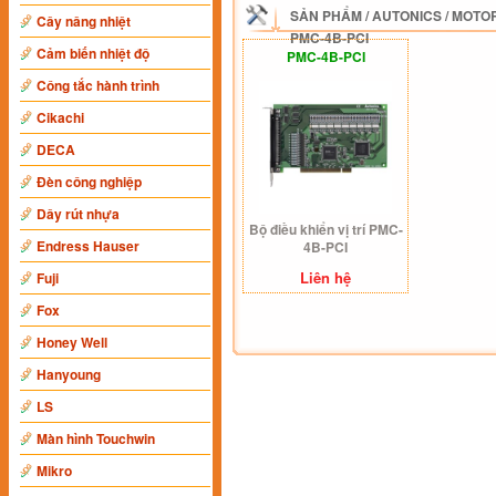
SẢN PHẨM
/
AUTONICS
/
MOTOR
Cây nâng nhiệt
PMC-4B-PCI
Cảm biến nhiệt độ
PMC-4B-PCI
Công tắc hành trình
Cikachi
DECA
Đèn công nghiệp
Dây rút nhựa
Bộ điều khiển vị trí PMC-
Endress Hauser
4B-PCI
Liên hệ
Fuji
Fox
Honey Well
Hanyoung
LS
Màn hình Touchwin
Mikro