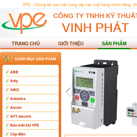
VPE - Chúng tôi cam kết cung cấp các mặt hàng chính hãng, chất
TRANG CHỦ
GIỚI THIỆU
SẢN PHẨM
DANH MỤC SẢN PHẨM
ABB
Anly
AIKO
Autonics
Ascon
AVY electric
Báo mất khí VPE
Cáp điện