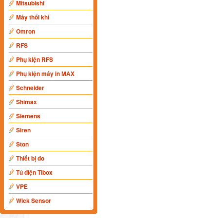
Mitsubishi
Máy thổi khí
Omron
RFS
Phụ kiện RFS
Phụ kiện máy in MAX
Schneider
Shimax
Siemens
Siren
Ston
Thiết bị đo
Tủ điện Tibox
VPE
Wick Sensor