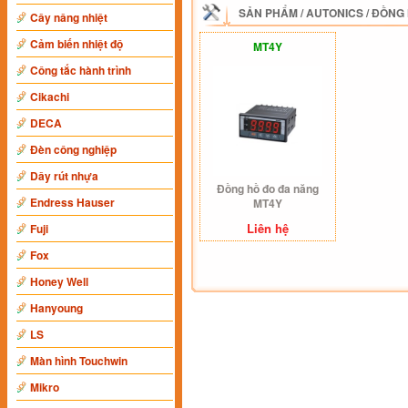
SẢN PHẨM
/
AUTONICS
/
ĐỒNG 
Cây nâng nhiệt
Cảm biến nhiệt độ
MT4Y
Công tắc hành trình
Cikachi
DECA
Đèn công nghiệp
Dây rút nhựa
Đồng hồ đo đa năng
Endress Hauser
MT4Y
Liên hệ
Fuji
Fox
Honey Well
Hanyoung
LS
Màn hình Touchwin
Mikro