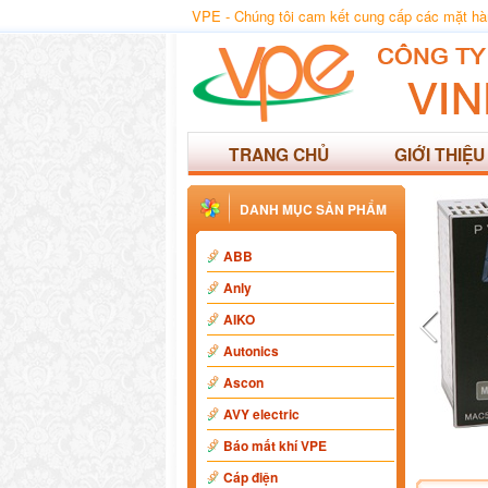
VPE - Chúng tôi cam kết cung cấp các mặt hàng
TRANG CHỦ
GIỚI THIỆU
DANH MỤC SẢN PHẨM
ABB
Anly
AIKO
Autonics
Ascon
AVY electric
Báo mất khí VPE
Cáp điện