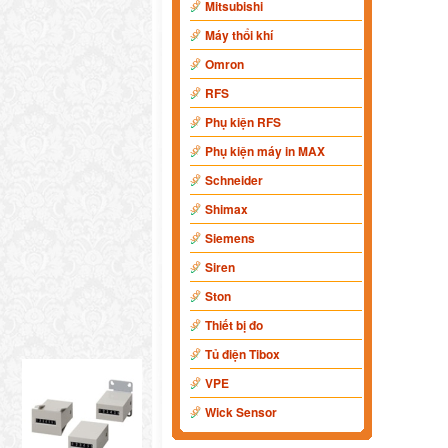
Mitsubishi
Máy thổi khí
Omron
RFS
Phụ kiện RFS
Phụ kiện máy in MAX
Schneider
Shimax
Siemens
Siren
Ston
Thiết bị đo
Tủ điện Tibox
VPE
Wick Sensor