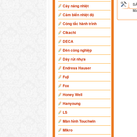
S
Cây nâng nhiệt
M
Cảm biến nhiệt độ
Công tắc hành trình
Cikachi
DECA
Đèn công nghiệp
Dây rút nhựa
Endress Hauser
Fuji
Fox
Honey Well
Hanyoung
LS
Màn hình Touchwin
Mikro