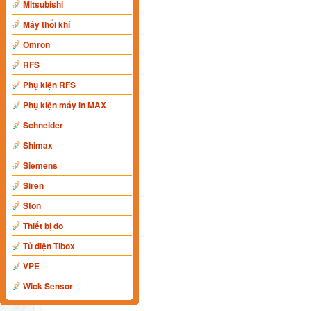
Mitsubishi
Máy thổi khí
Omron
RFS
Phụ kiện RFS
Phụ kiện máy in MAX
Schneider
Shimax
Siemens
Siren
Ston
Thiết bị đo
Tủ điện Tibox
VPE
Wick Sensor