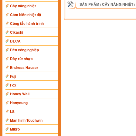
SẢN PHẨM
/
CÂY NÂNG NHIỆT
/
Cây nâng nhiệt
Cảm biến nhiệt độ
Công tắc hành trình
Cikachi
DECA
Đèn công nghiệp
Dây rút nhựa
Endress Hauser
Fuji
Fox
Honey Well
Hanyoung
LS
Màn hình Touchwin
Mikro