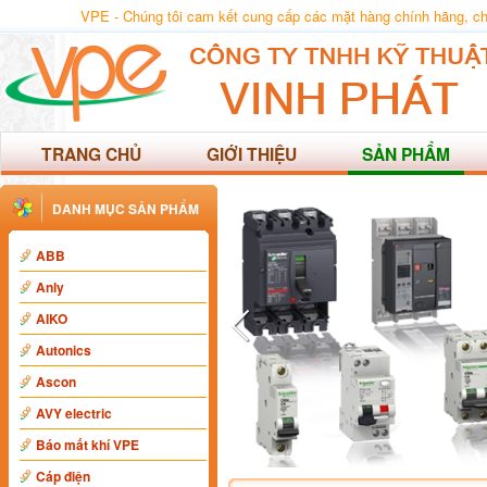
VPE - Chúng tôi cam kết cung cấp các mặt hàng chính hãng, chất
TRANG CHỦ
GIỚI THIỆU
SẢN PHẨM
DANH MỤC SẢN PHẨM
ABB
Anly
AIKO
Autonics
Ascon
AVY electric
Báo mất khí VPE
Cáp điện