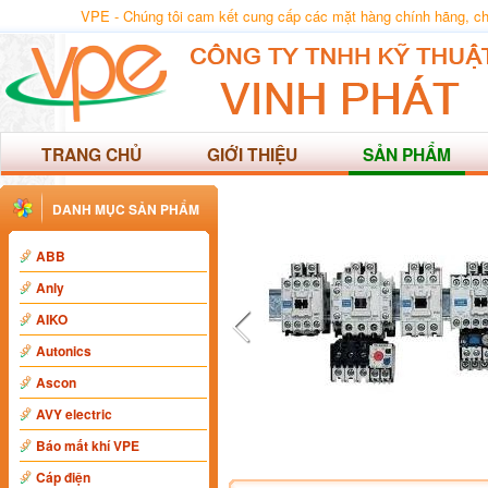
VPE - Chúng tôi cam kết cung cấp các mặt hàng chính hãng, chất
TRANG CHỦ
GIỚI THIỆU
SẢN PHẨM
DANH MỤC SẢN PHẨM
ABB
Anly
AIKO
Autonics
Ascon
AVY electric
Báo mất khí VPE
Cáp điện