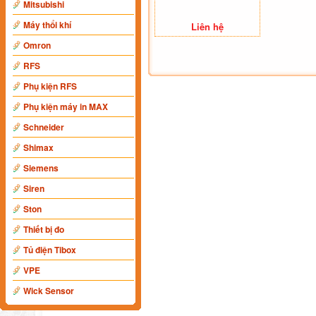
Mitsubishi
Máy thổi khí
Liên hệ
Omron
RFS
Phụ kiện RFS
Phụ kiện máy in MAX
Schneider
Shimax
Siemens
Siren
Ston
Thiết bị đo
Tủ điện Tibox
VPE
Wick Sensor