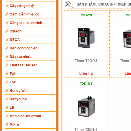
SẢN PHẨM
/
CIKACHI
/
TIMER D
Cây nâng nhiệt
Cảm biến nhiệt độ
T2D-Y3
T2
Công tắc hành trình
Cikachi
DECA
Đèn công nghiệp
Dây rút nhựa
Timer T2D-Y3
Timer
Endress Hauser
Liên hệ
Liê
Fuji
Fox
T2D-N1
Honey Well
Hanyoung
LS
Màn hình Touchwin
Mikro
Timer T2D-N1