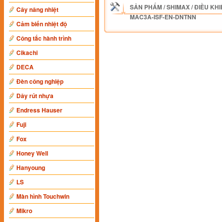
SẢN PHẨM
/
SHIMAX
/
ĐIỀU KHI
Cây nâng nhiệt
MAC3A-ISF-EN-DNTNN
Cảm biến nhiệt độ
Công tắc hành trình
Cikachi
DECA
Đèn công nghiệp
Dây rút nhựa
Endress Hauser
Fuji
Fox
Honey Well
Hanyoung
LS
Màn hình Touchwin
Mikro