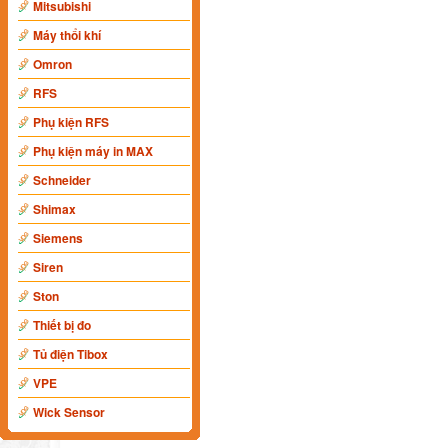
Mitsubishi
Máy thổi khí
Omron
RFS
Phụ kiện RFS
Phụ kiện máy in MAX
Schneider
Shimax
Siemens
Siren
Ston
Thiết bị đo
Tủ điện Tibox
VPE
Wick Sensor