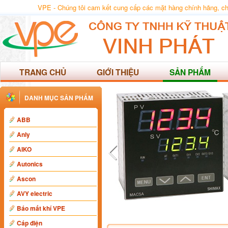
VPE - Chúng tôi cam kết cung cấp các mặt hàng chính hãng, chất
TRANG CHỦ
GIỚI THIỆU
SẢN PHẨM
DANH MỤC SẢN PHẨM
ABB
Anly
AIKO
Autonics
Ascon
AVY electric
Báo mất khí VPE
Cáp điện